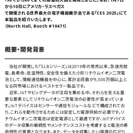
から10日にアメリカ・ラスベガス
で開催される世界最大の電子機器展示会である「CES 2025」にて
本製品を紹介いたします。
（North Hall, Booth #10471）
概要・開発背景
当社が開発した「SLBシリーズ」は2019年の発売以来、急速充放
電、長寿命、低温特性、安全性を備えた小形リチウムイオン二次電
池として、情報通信機器を中心に、累計出荷数が9,000万個以上と
なる同市場におけるベストセラー製品です。
近年、IoTやビッグデータが注目を集める中、それらを支える重
要な要素としてリチウムイオン二次電池の必要性が高まっていま
す。IoTデバイスはセンサーや通信モジュールなどで構成されてお
り、これらを動作させるためには安定した電源供給が必要です。リ
チウムイオン二次電池は安定電源として最適ですが、IoTデバイス
のデータ収集の継続性やメンテナンスコストを考慮すると電池の寿
命特性が重要となります。また、データを収集したい環境の広がり