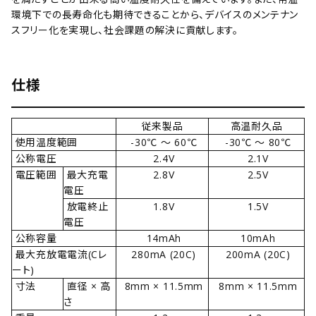
環境下での長寿命化も期待できることから、デバイスのメンテナン
スフリー化を実現し、社会課題の解決に貢献します。
仕様
従来製品
高温耐久品
使用温度範囲
-30℃ ～ 60℃
-30℃ ～ 80℃
公称電圧
2.4V
2.1V
電圧範囲
最大充電
2.8V
2.5V
電圧
放電終止
1.8V
1.5V
電圧
公称容量
14mAh
10mAh
最大充放電電流(Cレ
280mA (20C)
200mA (20C)
ート)
寸法
直径 × 高
8mm × 11.5mm
8mm × 11.5mm
さ