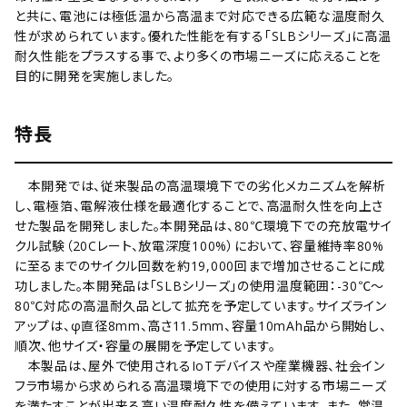
と共に、電池には極低温から高温まで対応できる広範な温度耐久
性が求められています。優れた性能を有する「SLBシリーズ」に高温
耐久性能をプラスする事で、より多くの市場ニーズに応えることを
目的に開発を実施しました。
特長
本開発では、従来製品の高温環境下での劣化メカニズムを解析
し、電極箔、電解液仕様を最適化することで、高温耐久性を向上さ
せた製品を開発しました。本開発品は、80℃環境下での充放電サイ
クル試験（20Cレート、放電深度100%）において、容量維持率80%
に至るまでのサイクル回数を約19,000回まで増加させることに成
功しました。本開発品は「SLBシリーズ」の使用温度範囲：-30℃～
80℃対応の高温耐久品として拡充を予定しています。サイズライン
アップは、φ直径8mm、高さ11.5mm、容量10mAh品から開始し、
順次、他サイズ・容量の展開を予定しています。
本製品は、屋外で使用されるIoTデバイスや産業機器、社会イン
フラ市場から求められる高温環境下での使用に対する市場ニーズ
を満たすことが出来る高い温度耐久性を備えています。また、常温