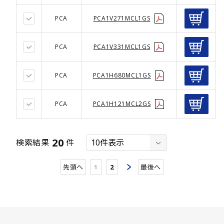
PCA
PCA1V271MCL1GS
PCA
PCA1V331MCL1GS
PCA
PCA1H680MCL1GS
PCA
PCA1H121MCL2GS
20
検索結果
件
先頭へ
1
2
最後へ