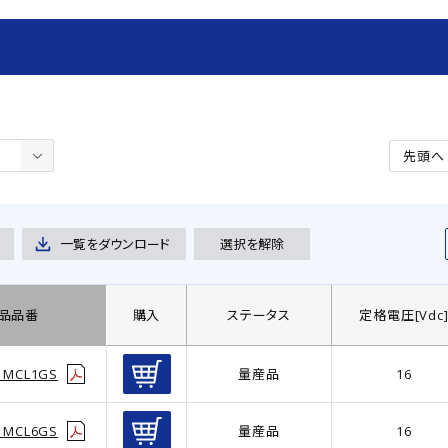
先頭へ
一覧をダウンロード
選択を解除
品品番
購入
ステータス
定格電圧[Vdc
1MCL1GS
量産品
16
1MCL6GS
量産品
16