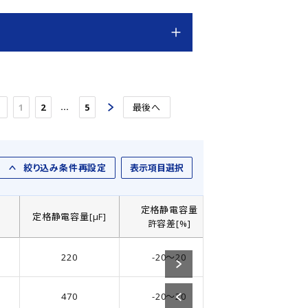
…
1
2
5
最後へ
絞り込み条件再設定
表示項目選択
定格静電容量
]
定格静電容量[µF]
製品直径： D[㎜]
許容差[%]
220
-20～20
8
470
-20～20
8