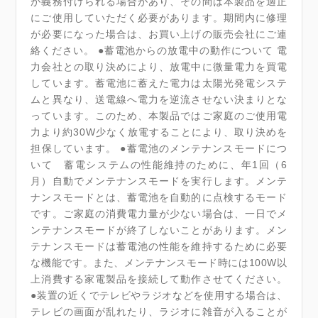
が義務付けられる場合があり、その間は本製品を適正
にご使用していただく必要があります。期間内に修理
が必要になった場合は、お買い上げの販売会社にご連
絡ください。 ●蓄電池からの放電中の動作について 電
力会社との取り決めにより、放電中に微量電力を買電
しています。蓄電池に蓄えた電力は太陽光発電システ
ムと異なり、送電線へ電力を逆流させない決まりとな
っています。このため、本製品ではご家庭のご使用電
力より約30W少なく放電することにより、取り決めを
担保しています。 ●蓄電池のメンテナンスモードにつ
いて 蓄電システムの性能維持のために、年1回（6
月）自動でメンテナンスモードを実行します。メンテ
ナンスモードとは、蓄電池を自動的に点検するモード
です。ご家庭の消費電力量が少ない場合は、一日でメ
ンテナンスモードが終了しないことがあります。メン
テナンスモードは蓄電池の性能を維持するために必要
な機能です。また、メンテナンスモード時には100W以
上消費する家電製品を接続して動作させてください。
●装置の近くでテレビやラジオなどを使用する場合は、
テレビの画面が乱れたり、ラジオに雑音が入ることが