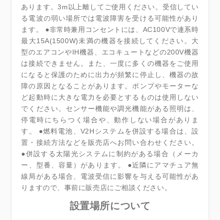
あります。3m以上離してご使用ください。受信してい
る電波の弱い場所では電波障害を受ける可能性があり
ます。 ●非常時兼用コンセントには、AC100Vで連系時
最大15A(1500W)未満の機器を接続してください。大
型のエアコンやIH機器、エコキュートなどの200V機器
は接続できません。また、一度に多くの機器をご使用
になると保護のために出力が頻繁に停止し、機器の故
障の原因となることがあります。ポンプやモーターな
ど起動時に大きな電力を必要とするものは使用しない
でください。センサー機能や調光機能がある照明は、
停電時にちらつく場合や、動作しない場合がありま
す。 ●燃料電池、V2Hシステムを併設する場合は、設
置・接続方法などを販売店へお問い合わせください。
●併設する太陽光システムに制約がある場合（メーカ
ー、型番、容量）があります。 ●近隣にアマチュア無
線局がある場合、電波受信に影響を与える可能性があ
りますので、事前に販売店にご相談ください。
設置場所について