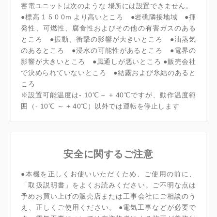
蓄電ユニットは次のような 場所には設置できません。
●標高 1 5 0 0m より高いところ ●岩礁隣接地域 ●揮
発性、可燃性、腐食性およびその他の有害ガスのある
ところ ●振動、衝撃の影響が大きいところ ●油蒸気
のあるところ ●浸水の可能性があるところ ●電界の
影響が大きいところ ●風通しが悪いところ ●販売会社
で決められていないところ ●結露および氷結のあると
ころ
※設置可能温度は- 10℃～ + 40℃ですが、動作温度範
囲（- 10℃ ～ + 40℃）以外では運転を停止します
安全に関するご注意
●本機を正しくお使いいただくため、ご使用の前に、
「取扱説明書」をよくお読みください。ご不明な点は
予めお買い上げの販売店または工事会社にご相談のう
え、正しくご使用ください。 ●電気工事などが必要で