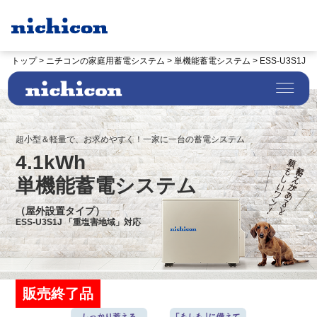
トップ >
ニチコンの家庭用蓄電システム >
単機能蓄電システム >
ESS-U3S1J
超小型＆軽量で、お求めやすく！一家に一台の蓄電システム
4.1kWh
単機能蓄電システム
（屋外設置タイプ）
ESS-U3S1J 「重塩害地域」対応
販売終了品