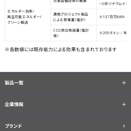
対象設備投資の概要
・小形リチウムイオ
エネルギー効率/
適格プロジェクト製品
再生可能エネルギー/
※137百万kWh
による発電量（推計）
クリーン輸送
CO2排出削減量（推計
※205千トン／年
値）
※各数値には既存能力による効果も含まれております
製品一覧
企業情報
ブランド