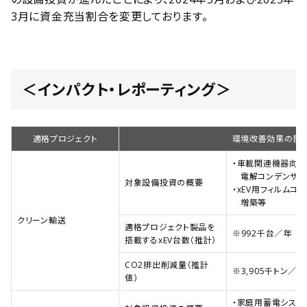
3月に資金充当割合を変更しております。
＜インパクト・レポーティング＞
適格プロジェクト
環境改善効果の開
・車載関連機器向け
電解コンデンサ
対象設備投資の概要
・xEV用フィルム
増築等
クリーン輸送
適格プロジェクト製品を
※992千台／年
搭載するxEV台数（推計）
CO2排出削減量（推計
※3,905千トン／年
値）
・家庭用蓄電システ