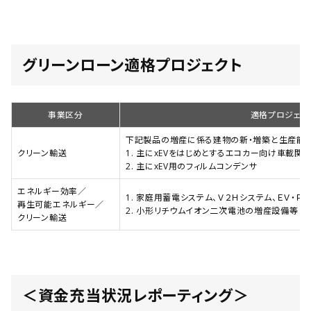
グリーンローン適格プロジェクト
事業区分
適格プロジェク
下記製品の増産に係る建物の新・増築と生産能
クリーン輸送
1. 主にxEVをはじめとするエコカー向け車載
2. 主にxEV用のフィルムコンデンサ
エネルギー効率／
1. 家庭用蓄電システム、Ｖ２Ｈシステム、ＥＶ・
再生可能エネルギー／
2. 小形リチウムイオン二次電池の増産設備等
クリーン輸送
＜資金充当状況レポーティング＞