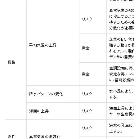
異常気象が頻繁
に停止するように
リスク
持するための余
分散化が必要とな
企業のBCP強化
平均気温の上昇
強する動きが強ま
機会
れるアルミ電解コ
デンサの需要が増
慢性
空調設備に再エ
機会
安定な再エネを
に、蓄電設備の導
水不足により、一
降水パターンの変化
リスク
する。
海面上昇により、
海面の上昇
リスク
ヤーの生産拠点
洪水の発生によ
リスク
止する。
急性
異常気象の激甚化