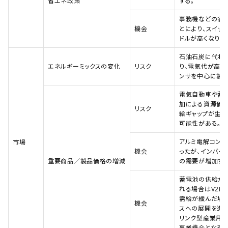
省エネ政策
する。
事務機などの省
機会
とにより、スイッ
ドルが高くなり、
石油石炭に代わ
エネルギーミックスの変化
リスク
り、電気代が高騰
ンサを中心に製造
電気自動車や蓄
加による資源価
リスク
給ギャップが生じ
可能性がある。
アルミ電解コン
市場
機会
ったが、インバー
重要商品／製品価格の増減
の需要が増加する
蓄電池の供給が
れる場合はV2H
需給が緩んだ場
機会
スへの展開を進め
リンク型産業用蓄
事業機会となる。