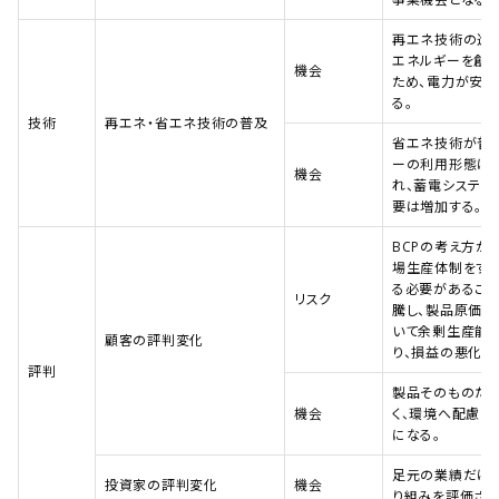
再エネ技術の進
エネルギーを創
機会
ため、電力が安価
る。
技術
再エネ・省エネ技術の普及
省エネ技術が普
ーの利用形態は
機会
れ、蓄電システ
要は増加する。
BCPの考え方が
場生産体制をす
る必要があるこ
リスク
騰し、製品原価が
いて余剰生産能
顧客の評判変化
り、損益の悪化に
評判
製品そのものだ
機会
く、環境へ配慮し
になる。
足元の業績だけで
投資家の評判変化
機会
り組みを評価され