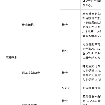
コンデンサの原
ながる。
炭素排出を抑え
設備投資が加速
ネを効果的に利
炭素価格
機会
の導入が促進さ
ルミ電解コンデン
需要も増加する。
内燃機関車両か
えが進み、フィル
機会
器、V2H、アル
政策規制
ス機会が拡大する
補助金交付など
入が促進され、
再エネ補助金
機会
果的に利活用す
入が促進される。
リスク
新規設備投資など
産業機器や白物
機会
速し、アルミ電解