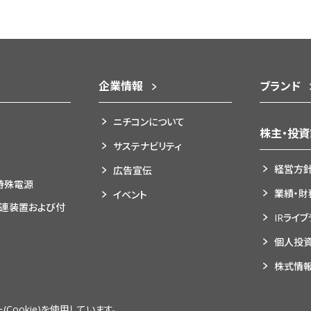
企業情報
ブランド
ニチコンについて
株主・投
サステナビリティ
経営方
広告宣伝
特殊電源
業績・財
イベント
関連装置および付
IRライ
個人投
株式情
ookie)を使用しています。