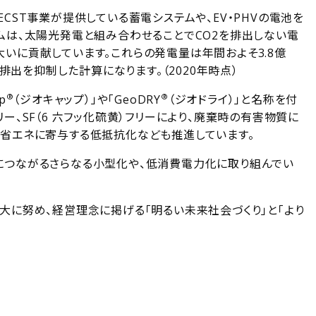
CST事業が提供している蓄電システムや、EV・PHVの電池を
ムは、太陽光発電と組み合わせることでCO2を排出しない電
いに貢献しています。これらの発電量は年間およそ3.8億
2排出を抑制した計算になります。（2020年時点）
®
®
p
（ジオキャップ）」や「GeoDRY
（ジオドライ）」と名称を付
ー、SF（6 六フッ化硫黄）フリーにより、廃棄時の有害物質に
の省エネに寄与する低抵抗化なども推進しています。
につながるさらなる小型化や、低消費電力化に取り組んでい
大に努め、経営理念に掲げる「明るい未来社会づくり」と「より