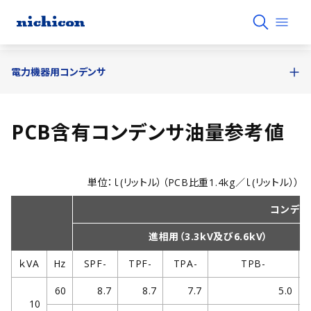
電力機器用コンデンサ
PCB含有コンデンサ油量参考値
単位：ｌ(リットル）（PCB比重1.4kg／ｌ(リットル））
コンデン
進相用（3.3kV及び6.6kV）
ｋVA
Hz
SPF-
TPF-
TPA-
TPB-
60
8.7
8.7
7.7
5.0
10