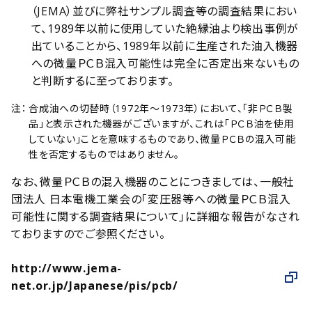
（JEMA）並びに弊社サンプル調査等の調査結果におい
て、1989年以前に使用していた絶縁油より検出事例が
出ていることから、1989年以前に生産された油入機器
への微量ＰＣＢ混入可能性は完全に否定出来ないもの
と判断するに至っております。
合成油への切替時（1972年～1973年）において、「非ＰＣＢ製
品」と表示された機器がございますが、これは「ＰＣＢ油を使用
していない」ことを意味するものであり、微量ＰＣＢの混入可能
性を否定するものではありません。
なお、微量ＰＣＢの混入機器のことにつきましては、一般社
団法人 日本電機工業会の「変圧器等への微量ＰＣＢ混入
可能性に関する調査結果について」に詳細な報告がなされ
ておりますのでご参照ください。
http://www.jema-
net.or.jp/Japanese/pis/pcb/