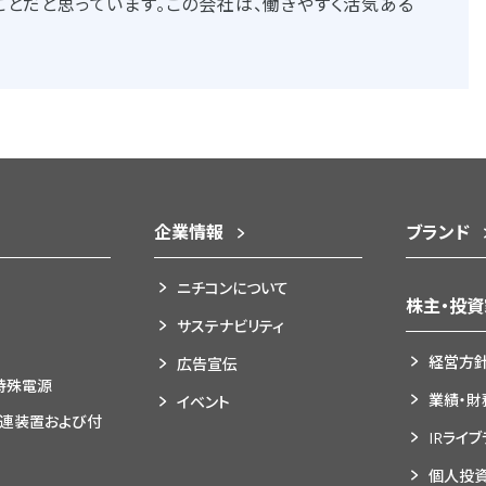
ことだと思っています。この会社は、働きやすく活気ある
。
企業情報
ブランド
ニチコンについて
株主・投
サステナビリティ
経営方
広告宣伝
特殊電源
業績・財
イベント
関連装置および付
IRライ
個人投