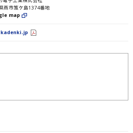
カ電子工業株式会社
県燕市笈ケ島1374番地
gle map
akadenki.jp