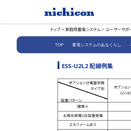
トップ >
家庭用蓄電システム >
ユーザーサポー
TOP
蓄電システムのあるくらし
ESS-U2L2 配線例集
オプション分電盤有無
オプショ
タイプ別
G514
設置パターン
標準※
太陽光発電2台設置発電
エネファームあり