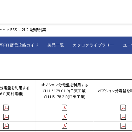
ト >
ESS-U2L2 配線例集
卒FIT蓄電攻略ガイド
製品一覧
カタログライブラリー
ユー
オプション分電盤を利用する
ン分電盤を利用する
CH-H5178-C1-R(日東工業)
オプション分電盤を
36-R(河村電器)
CH-H5178-2-R(日東工業)