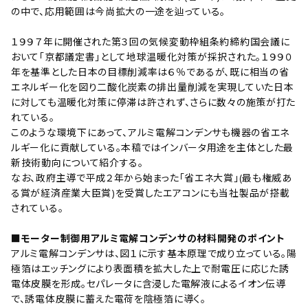
の中で、応用範囲は今尚拡大の一途を辿っている。
１９９７年に開催された第３回の気候変動枠組条約締約国会議に
おいて「京都議定書」として地球温暖化対策が採択された。１９９０
年を基準とした日本の目標削減率は６％であるが、既に相当の省
エネルギー化を図り二酸化炭素の排出量削減を実現していた日本
に対しても温暖化対策に停滞は許されず、さらに数々の施策が打た
れている。
このような環境下にあって、アルミ電解コンデンサも機器の省エネ
ルギー化に貢献している。本稿ではインバータ用途を主体とした最
新技術動向について紹介する。
なお、政府主導で平成２年から始まった「省エネ大賞」(最も権威あ
る賞が経済産業大臣賞)を受賞したエアコンにも当社製品が搭載
されている。
■モーター制御用アルミ電解コンデンサの材料開発のポイント
アルミ電解コンデンサは、図１に示す基本原理で成り立っている。陽
極箔はエッチングにより表面積を拡大した上で耐電圧に応じた誘
電体皮膜を形成。セパレータに含浸した電解液によるイオン伝導
で、誘電体皮膜に蓄えた電荷を陰極箔に導く。