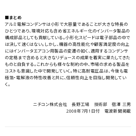
■まとめ
アルミ電解コンデンサは小形で大容量であることが大きな特長の
ひとつであり、環境対応も含め省エネルギー化のインバータ製品の
構成部品としても貢献している。小形化スピードは電子部品の中で
は決して速くはない。しかし、機器の高性能化や顧客満足度の向上
にはインバータエアコン用製品の変遷の如く、適用するコンデンサ
の定格まで含めると大きなリデュースの成果を着実に果たしてきた
ものと自負する。これからも様々な制約の中、市場の求める製品を
コストも意識した中で開発していく。特に高耐電圧品は、今後も電
極箔・電解液の特性改善と共に、信頼性向上を目指し開発してい
く。
ニチコン株式会社 長野工場 技術部 宿澤 三男
2008年7月1日付 電波新聞掲載