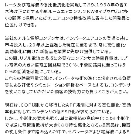
レータ及び電解液の低比抵抗化を実現しており、１９９８年の省エ
ネ法改正に対する小形ルームエアコン２．２ＫＷタイプを中心に多
くの顧客で採用いただき、エアコンの特性改善に寄与した開発品と
位置付けできる。
当社のアルミ電解コンデンサは、インバータエアコンの登場と共に
市場投入し、２０年以上経過した現在に至るまで、常に高性能化・
高効率化に向けた新製品を業界に先駆け提供している。
この間、リプル電流の吸収に必要なコンデンサの静電容量は、リプ
ル電流の大きい倍電圧回路用で３０％、平滑回路用に至っては５
０％の低減を可能にしている。
これらの静電容量低減は、インバータ技術の進化と想定される負荷
等による評価やシミュレーション解析をベースとするも、コンデンサ
を使いこなしていただいた顧客の技術力にも負うところが大きい。
現在は、ＣＯＰ規制から移行したＡＰＦ規制に対する高性能化・高効
率化に対して、コンデンサの低ＥＳＲ化が求められている。
しかし、小形化の要求も強く、単に電極箔の高倍率化による小形化
では逆に電極箔抵抗が大きくなり特性悪化となる。提案品は、機器
の使用条件まで踏み込んだ中で、セパレータおよび電解液によるＥ