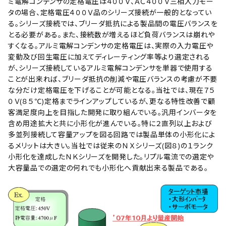
ミ電解コンデンサの定格電圧は４００Ｖ、ＡＣ４００Ｖ三相入力モー
タの場合、定格電圧４００Ｖ品のシリーズ接続が一般的となってい
る。シリーズ接続では、ブリーダ抵抗による製品間の電圧バランスを
とる必要がある。また、接続数が増えるほど負荷バランスは崩れや
すくなる。アルミ電解コンデンサの定格電圧は、実際の入力電圧や
変動及び回生電圧に加えてディレーティング率等より選定される
が、シリーズ接続しているアルミ電解コンデンサを単器で使用する
ことが出来れば、ブリーダ抵抗の削減や電圧バランスの考慮が不要
な分だけ定格電圧を下げることが可能となる。当社では、現在７５
０Ｖ(８５℃)定格までラインアップしているが、更なる特性改善で顧
客満足度向上を目指した開発に取り組んでいる。汎用インバータを
含め用途拡大と共に小形化が進んでいる。特に２直列以上および
多並列接続して容量アップを図る回路では製品単体の小形化によ
るメリットは大きい。当社では従来のＮＸシリーズ(図８)の１ランク
小形化を達成したＮＫシリーズを開発した。リプル電流での選定や
大容量品での選定の何れでも小形化へ貢献出来る製品である。