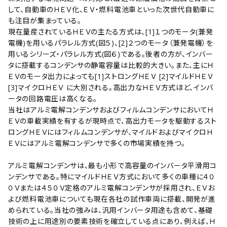
して、自動車のＨＥＶ化、ＥＶ・燃料電池車といった次世代自動車に
も注目が集まっている。
現在量産されているＨＥＶの主たる方式は、[1]１つのモータ(兼発
電機)を用いるパラレル方式(図５)、[2]２つのモータ（兼発電機）を
用いるシリーズ・パラレル方式(図６)である。後者の方が、インバー
タに搭載するコンデンサの静電容量は比較的大きい。また、主にＨ
ＥＶのモータ出力によっても[1]ストロングＨＥＶ [2]マイルドＨＥＶ
[3]マイクロＨＥＶ に大別される。高出力なＨＥＶ方式ほど、インバ
ータの回路電圧は高くなる。
当社はアルミ電解コンデンサおよびフィルムコンデンサにおいてＨ
ＥＶの車載実績を有するが現時点で、高出力モータを駆動するスト
ロングＨＥＶにはフィルムコンデンサが、マイルドおよびマイクロＨ
ＥＶにはアルミ電解コンデンサで多くの市場実績を持つ。
アルミ電解コンデンサは、最も小形で高容量のインバータ平滑用コ
ンデンサである。特にマイルドＨＥＶ方式において多くの車種に４０
０Ｖまたは４５０Ｖ定格のアルミ電解コンデンサが採用され、ＥＶお
よび燃料電池車についても現在各社の試作車両に搭載、開発が進
められている。当社の強みは、汎用インバータ用途も含めて、基礎
技術の上に用途別の要素技術を確立している点にあり、例えば、Ｈ