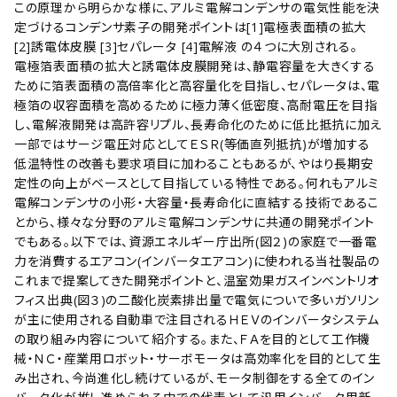
この原理から明らかな様に、アルミ電解コンデンサの電気性能を決
定づけるコンデンサ素子の開発ポイントは[1]電極表面積の拡大
[2]誘電体皮膜 [3]セパレータ [4]電解液 の４つに大別される。
電極箔表面積の拡大と誘電体皮膜開発は、静電容量を大きくする
ために箔表面積の高倍率化と高容量化を目指し、セパレータは、電
極箔の収容面積を高めるために極力薄く低密度、高耐電圧を目指
し、電解液開発は高許容リプル、長寿命化のために低比抵抗に加え
一部ではサージ電圧対応としてＥＳＲ(等価直列抵抗)が増加する
低温特性の改善も要求項目に加わることもあるが、やはり長期安
定性の向上がベースとして目指している特性である。何れもアルミ
電解コンデンサの小形・大容量・長寿命化に直結する技術であるこ
とから、様々な分野のアルミ電解コンデンサに共通の開発ポイント
でもある。以下では、資源エネルギー庁出所(図２)の家庭で一番電
力を消費するエアコン(インバータエアコン)に使われる当社製品の
これまで提案してきた開発ポイントと、温室効果ガスインベントリオ
フィス出典(図３)の二酸化炭素排出量で電気についで多いガソリン
が主に使用される自動車で注目されるＨＥＶのインバータシステム
の取り組み内容について紹介する。また、ＦＡを目的として工作機
械・ＮＣ・産業用ロボット・サーボモータは高効率化を目的として生
み出され、今尚進化し続けているが、モータ制御をする全てのイン