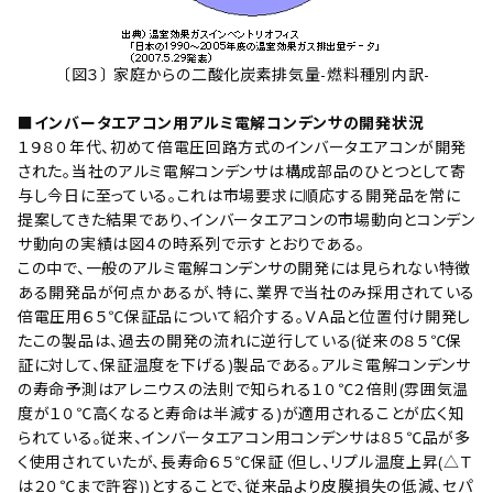
〔図３〕 家庭からの二酸化炭素排気量-燃料種別内訳-
■インバータエアコン用アルミ電解コンデンサの開発状況
１９８０年代、初めて倍電圧回路方式のインバータエアコンが開発
された。当社のアルミ電解コンデンサは構成部品のひとつとして寄
与し今日に至っている。これは市場要求に順応する開発品を常に
提案してきた結果であり、インバータエアコンの市場動向とコンデン
サ動向の実績は図４の時系列で示すとおりである。
この中で、一般のアルミ電解コンデンサの開発には見られない特徴
ある開発品が何点かあるが、特に、業界で当社のみ採用されている
倍電圧用６５℃保証品について紹介する。ＶＡ品と位置付け開発し
たこの製品は、過去の開発の流れに逆行している(従来の８５℃保
証に対して、保証温度を下げる)製品である。アルミ電解コンデンサ
の寿命予測はアレニウスの法則で知られる１０℃２倍則(雰囲気温
度が１０℃高くなると寿命は半減する)が適用されることが広く知
られている。従来、インバータエアコン用コンデンサは８５℃品が多
く使用されていたが、長寿命６５℃保証（但し、リプル温度上昇(△Ｔ
は２０℃まで許容))とすることで、従来品より皮膜損失の低減、セパ