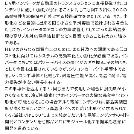
ＥＶ用インバータが自動車のトランスミッションに直接搭載され、コ
ンデンサに激しい振動が加わることに対しても図７の如く、２０Ｇの
高耐振性能の保証を可能とする技術確立を果たしている。また、小
形化などを目的に出来る限り小さな平滑容量で設計される場合に
対しても、インバータエアコンの力率改善用として培った非結晶皮
膜の高リプル対応電極箔技術などを提案できることも大きな強み
である。
ＨＥＶのさらなる燃費向上のために、また普及への課題である低コ
スト化に向けてはシステムの高効率化と小形化が必要である。イン
バータにおいてはパワーデバイスの進化がカギを握る。その切り札
として今最も注目されているのが、シリコンカーバイト半導体であ
る。シリコン半導体と比較して、耐電圧性能が高く、高温に耐え、電
力損失が少ない特長を有する。
この半導体を活用すると、同じ出力で使用した場合に損失熱が小
さくなるため、冷却も簡素化されインバータの大幅な高効率化と小
形化が可能となる。この場合アルミ電解コンデンサは、部品実装密
度が高くなることに伴う高温度化への対応と小形化が求められて
くる。当社では１５０℃までを想定したアルミ電解コンデンサの材料
開発とコンデンサを他部品と共にモジュール化する提案も念頭に
開発を進めている。