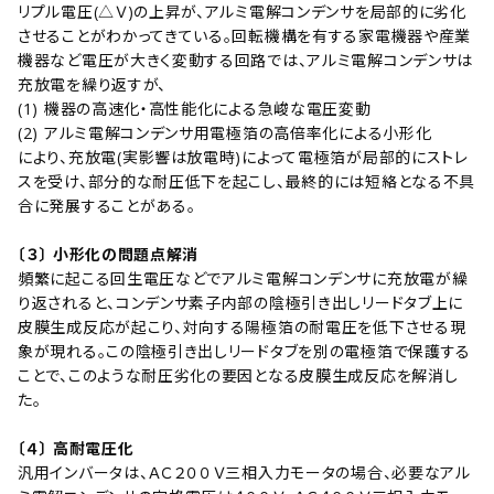
リプル電圧(△Ｖ)の上昇が、アルミ電解コンデンサを局部的に劣化
させることがわかってきている。回転機構を有する家電機器や産業
機器など電圧が大きく変動する回路では、アルミ電解コンデンサは
充放電を繰り返すが、
(1) 機器の高速化・高性能化による急峻な電圧変動
(2) アルミ電解コンデンサ用電極箔の高倍率化による小形化
により、充放電(実影響は放電時)によって電極箔が局部的にストレ
スを受け、部分的な耐圧低下を起こし、最終的には短絡となる不具
合に発展することがある。
〔３〕 小形化の問題点解消
頻繁に起こる回生電圧などでアルミ電解コンデンサに充放電が繰
り返されると、コンデンサ素子内部の陰極引き出しリードタブ上に
皮膜生成反応が起こり、対向する陽極箔の耐電圧を低下させる現
象が現れる。この陰極引き出しリードタブを別の電極箔で保護する
ことで、このような耐圧劣化の要因となる皮膜生成反応を解消し
た。
〔４〕 高耐電圧化
汎用インバータは、ＡＣ２００Ｖ三相入力モータの場合、必要なアル