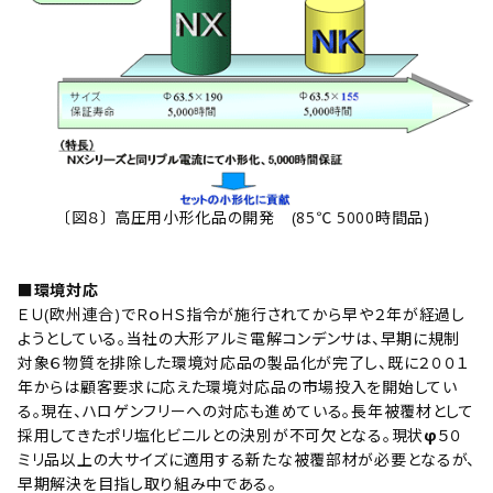
〔図８〕 高圧用小形化品の開発 (85℃ 5000時間品)
■環境対応
ＥＵ(欧州連合)でＲｏＨＳ指令が施行されてから早や２年が経過し
ようとしている。当社の大形アルミ電解コンデンサは、早期に規制
対象６物質を排除した環境対応品の製品化が完了し、既に２００１
年からは顧客要求に応えた環境対応品の市場投入を開始してい
る。現在、ハロゲンフリーへの対応も進めている。長年被覆材として
採用してきたポリ塩化ビニルとの決別が不可欠となる。現状
φ
５０
ミリ品以上の大サイズに適用する新たな被覆部材が必要となるが、
早期解決を目指し取り組み中である。