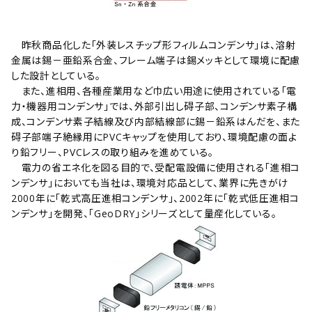
昨秋商品化した｢外装レスチップ形フィルムコンデンサ｣は、溶射
金属は錫－亜鉛系合金、フレーム端子は錫メッキとして環境に配慮
した設計としている。
また、進相用、各種産業用など巾広い用途に使用されている｢電
力・機器用コンデンサ｣では、外部引出し碍子部、コンデンサ素子構
成、コンデンサ素子結線及び内部結線部に錫－鉛系はんだを、また
碍子部端子絶縁用にPVCキャップを使用しており、環境配慮の面よ
り鉛フリー、PVCレスの取り組みを進めている。
電力の省エネ化を図る目的で、受配電設備に使用される｢進相コ
ンデンサ｣においても当社は、環境対応品として、業界に先きがけ
2000年に｢乾式高圧進相コンデンサ｣、2002年に｢乾式低圧進相コ
ンデンサ｣を開発、「GeoDRY｣シリーズとして量産化している。