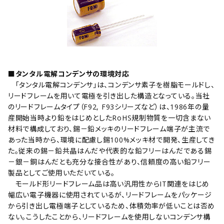
■タンタル電解コンデンサの環境対応
｢タンタル電解コンデンサ｣は、コンデンサ素子を樹脂モールドし、
リードフレームを用いて電極を引き出した構造となっている。当社
のリードフレームタイプ（F92, F93シリーズなど）は、1986年の量
産開始当時より鉛をはじめとしたRoHS規制物質を一切含まない
材料で構成しており、錫－鉛メッキのリードフレーム端子が主流で
あった当時から、環境に配慮し錫100%メッキ材で開発、生産してき
た。従来の錫－鉛共晶はんだや代表的な鉛フリーはんだである錫
－銀－銅はんだとも充分な接合性があり、信頼度の高い鉛フリー
製品としてご使用いただいている。
モールド形リードフレーム品は高い汎用性からIT関連をはじめ
幅広い電子機器に使用されているが、リードフレームをパッケージ
から引き出し電極端子としているため、体積効率が低いことは否め
ない。こうしたことから、リードフレームを使用しないコンデンサ構