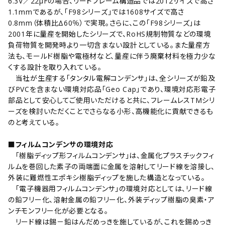
6.3V／22μFの場合、リードフレーム構造品では2012サイズで高さ
1.1mmであるが、「F98シリーズ」では1608サイズで高さ
0.8mm（体積比Δ60％）で実現。さらに、この｢F98シリーズ｣は
2001年に量産を開始したシリーズで、RoHS規制物質などの環境
負荷物質を開発時より一切含まない設計としている。また量産方
法も、モールド樹脂や電極材など、量産に伴う廃棄材料を極力少な
くする設計を取り入れている。
当社が生産する｢タンタル電解コンデンサ｣は、全シリーズが鉛及
びPVCを含まない環境対応品｢Geo Cap｣であり、環境対応形電子
部品として安心してご使用いただけると共に、
フレームレスTMシリ
ーズを検討いただくことでさらなる小形、高機能化に貢献できるも
のと考えている。
■フィルムコンデンサの環境対応
｢樹脂ディップ形フィルムコンデンサ｣は、金属化プラスチックフィ
ルムを巻回した素子の両端面に金属を溶射してリード線を溶接し、
外装に難燃性エポキシ樹脂ディップを施した構造となっている。
｢電子機器用フィルムコンデンサ｣の環境対応としては、リード線
の鉛フリー化、溶射金属の鉛フリー化、外装ディップ樹脂の臭素・ア
ンチモンフリー化が必要となる。
リード線は錫－鉛はんだめっきを施しているが、これを錫めっき