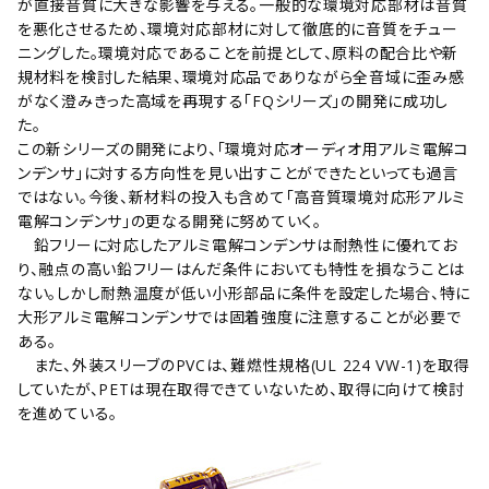
が直接音質に大きな影響を与える。一般的な環境対応部材は音質
を悪化させるため、環境対応部材に対して徹底的に音質をチュー
ニングした。環境対応であることを前提として、原料の配合比や新
規材料を検討した結果、環境対応品でありながら全音域に歪み感
がなく澄みきった高域を再現する｢FQシリーズ｣の開発に成功し
た。
この新シリーズの開発により、「環境対応オーディオ用アルミ電解コ
ンデンサ｣に対する方向性を見い出すことができたといっても過言
ではない。今後、新材料の投入も含めて｢高音質環境対応形アルミ
電解コンデンサ｣の更なる開発に努めていく。
鉛フリーに対応したアルミ電解コンデンサは耐熱性に優れてお
り、融点の高い鉛フリーはんだ条件においても特性を損なうことは
ない。しかし耐熱温度が低い小形部品に条件を設定した場合、特に
大形アルミ電解コンデンサでは固着強度に注意することが必要で
ある。
また、外装スリーブのPVCは、難燃性規格(UL 224 VW-1)を取得
していたが、PETは現在取得できていないため、取得に向けて検討
を進めている。