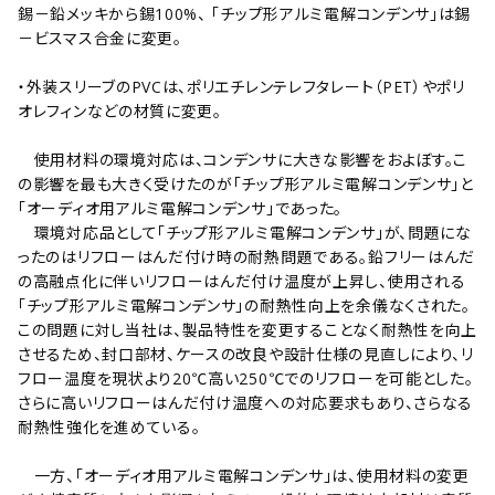
錫－鉛メッキから錫100%、 ｢チップ形アルミ電解コンデンサ｣は錫
－ビスマス合金に変更。
・外装スリーブのPVCは、ポリエチレンテレフタレート（PET）やポリ
オレフィンなどの材質に変更。
使用材料の環境対応は、コンデンサに大きな影響をおよぼす。こ
の影響を最も大きく受けたのが｢チップ形アルミ電解コンデンサ｣と
｢オーディオ用アルミ電解コンデンサ｣であった。
環境対応品として｢チップ形アルミ電解コンデンサ｣が、問題にな
ったのはリフローはんだ付け時の耐熱問題である。鉛フリーはんだ
の高融点化に伴いリフローはんだ付け温度が上昇し、使用される
｢チップ形アルミ電解コンデンサ｣の耐熱性向上を余儀なくされた。
この問題に対し当社は、製品特性を変更することなく耐熱性を向上
させるため、封口部材、ケースの改良や設計仕様の見直しにより、リ
フロー温度を現状より20℃高い250℃でのリフローを可能とした。
さらに高いリフローはんだ付け温度への対応要求もあり、さらなる
耐熱性強化を進めている。
一方、｢オーディオ用アルミ電解コンデンサ｣は、使用材料の変更