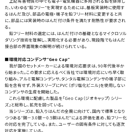
上記有害物質の中でも電子・電気機器に多用される鉛を排除し
た、いわゆる“鉛フリー”を実現するためには、基板実装時に使用す
るはんだ及び、部品の電極・端子を鉛フリー材料に変更すると共
に、部品には実装時のはんだ付け条件を満たす耐熱性が要求され
る。
鉛フリー材料の選定には、はんだ付けの基礎となるマイクロソル
ダリング技術を理解し、実用化する必要があり、現段階でもはんだ
接合部の界面現象の解明が続けられている。
■環境対応コンデンサ”Geo Cap”
我が国のセットメーカーによる環境対応要求は、90年代後半か
ら始まった。この要求に応えるべく当社では環境対応にいち早く取
り組み、アルミ電解コンデンサ、タンタル電解コンデンサの端子部に
鉛を含有せず、外装スリーブにPVC（ポリ塩化ビニル)を使用しない
コンデンサの生産を開始した。
これら環境に配慮した製品を｢Geo Cap（ジオキャップ）シリー
ズ｣と総称し、拡充を図っている。
当シリーズは、鉛入りはんだの全廃に向けて、国内で標準となり
つつある“錫－3.0銀－0.5銅はんだ”による評価を進め、鉛フリー化
の対応を完了している。また、ユーザーの固有条件に対しても逐次
対応を実施している。