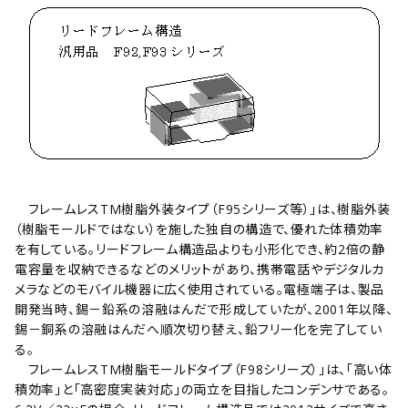
フレームレスTM樹脂外装タイプ（F95シリーズ等）｣は、樹脂外装
（樹脂モールドではない）を施した独自の構造で、優れた体積効率
を有している。リードフレーム構造品よりも小形化でき、約2倍の静
電容量を収納できるなどのメリットがあり、携帯電話やデジタルカ
メラなどのモバイル機器に広く使用されている。電極端子は、製品
開発当時、錫－鉛系の溶融はんだで形成していたが、2001年以降、
錫－銅系の溶融はんだへ順次切り替え、鉛フリー化を完了してい
る。
フレームレスTM樹脂モールドタイプ（F98シリーズ）｣は、「高い体
積効率」と「高密度実装対応」の両立を目指したコンデンサである。