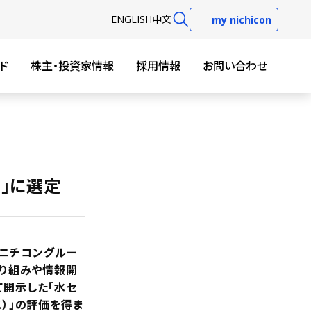
EN
GLISH
中文
my nichicon
ド
株主・投資家情報
採用情報
お問い合わせ
ト」に選定
「ニチコングルー
取り組みや情報開
て開示した「水セ
ス）」の評価を得ま