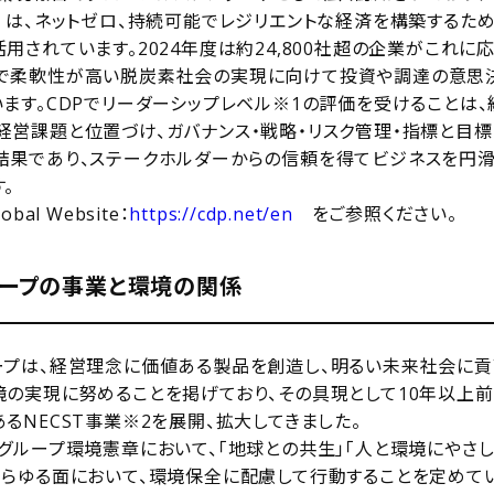
）は、ネットゼロ、持続可能でレジリエントな経済を構築するた
用されています。2024年度は約24,800社超の企業がこれに応
で柔軟性が高い脱炭素社会の実現に向けて投資や調達の意思
ます。CDPでリーダーシップレベル
※1
の評価を受けることは
経営課題と位置づけ、ガバナンス・戦略・リスク管理・指標と目
結果であり、ステークホルダーからの信頼を得てビジネスを円滑
。
al Website：
https://cdp.net/en
をご参照ください。
ープの事業と環境の関係
プは、経営理念に価値ある製品を創造し、明るい未来社会に貢
境の実現に努めることを掲げており、その具現として10年以上
るNECST事業
※2
を展開、拡大してきました。
グループ環境憲章において、「地球との共生」「人と環境にやさ
あらゆる面において、環境保全に配慮して行動することを定めてい