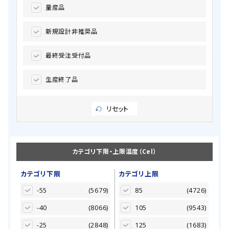
量産品
新規設計非推奨品
最終受注受付品
生産終了品
リセット
カテゴリ下限・上限温度（Cel）
カテゴリ下限
カテゴリ上限
-55
(5679)
85
(4726)
-40
(8066)
105
(9543)
-25
(2848)
125
(1683)