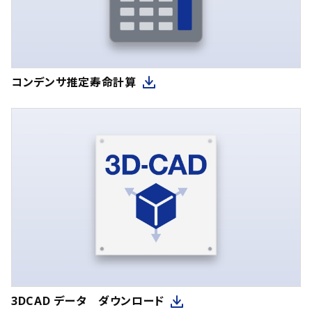
175
(17)
270
(9)
225
(11)
280
(17)
385
(14)
290
(7)
コンデンサ推定寿命計算
205
(8)
300
(20)
285
(15)
310
(11)
95
(23)
320
(37)
260
(17)
330
(4)
380
(23)
340
(31)
105
(32)
342
(2)
220
(29)
350
(13)
270
(35)
360
(46)
330
(19)
370
(6)
3DCAD データ ダウンロード
180
(37)
380
(3)