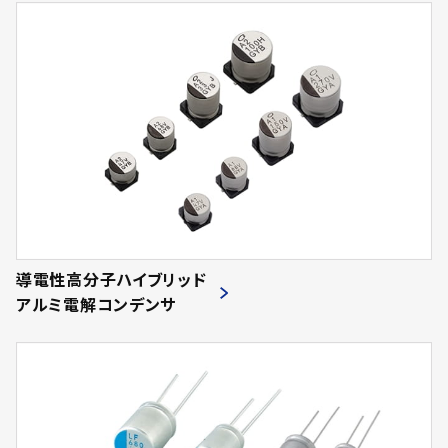
310
(41)
1300.00
125.0
57
(14)
(37)
(12)
90
(24)
1400.00
130.0
58
(152)
(10)
(3)
112
(2)
1500.00
135.0
59
(402)
(48)
(15)
66
(5)
1600.00
140.0
60
(100)
(13)
(48)
102
(9)
1700.00
145.0
61
(52)
(5)
(4)
74
(5)
1800.00
150.0
62
(314)
(148)
(12)
52
(26)
1900.00
155.0
63
(42)
(16)
(2)
80
(19)
2000.00
165.0
64
(53)
(2)
(2)
導電性高分子ハイブリッド
24
(7)
2100.00
170.0
65
(173)
(19)
(2)
アルミ電解コンデンサ
46
(19)
2200.00
185.0
66
(529)
(16)
(8)
59
(10)
2300.00
190.0
68
(103)
(2)
(6)
28
(26)
2400.00
195.0
69
(12)
(6)
(7)
26
(12)
2500.00
205.0
70
(16)
(15)
(3)