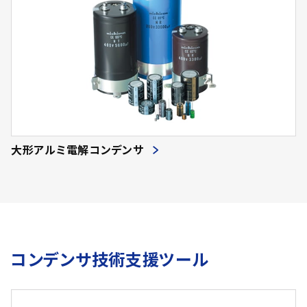
850
(34)
11000.00
99
(1)
(2)
350
(51)
12000.00
100
(154)
(62)
440
(30)
15000.00
110
(205)
(33)
665
(7)
18000.00
115
(74)
(5)
825
(6)
22000.00
117
(129)
(10)
500
(45)
27000.00
119
(25)
(2)
590
(33)
33000.00
120
(92)
(41)
大形アルミ電解コンデンサ
235
(6)
39000.00
130
(40)
(7)
415
(11)
47000.00
140
(60)
(27)
505
(7)
56000.00
147
(1)
(2)
150
(36)
68000.00
150
(53)
(50)
コンデンサ技術支援ツール
240
(24)
100000.00
155
(48)
(1)
340
(26)
150000.00
160
(48)
(89)
490
(39)