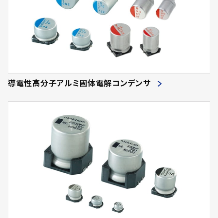
890
(9)
2600.00
210.0
71
(12)
(2)
(2)
1200
(99)
2700.00
215.0
72
(331)
(22)
(4)
1400
(72)
2900.00
220.0
73
(110)
(4)
(8)
1650
(32)
3000.00
230.0
74
(5)
(6)
(1)
2000
(81)
3300.00
235.0
75
(488)
(17)
(21)
導電性高分子アルミ固体電解コンデンサ
620
(15)
3500.00
250.0
76
(53)
(2)
(2)
960
(12)
3600.00
78
(10)
(6)
1300
(82)
3800.00
79
(4)
(4)
1500
(79)
3900.00
80
(303)
(91)
1850
(24)
4200.00
81
(2)
(2)
2200
(68)
4300.00
82
(1)
(6)
710
(28)
4500.00
83
(2)
(3)
1150
(26)
4700.00
84
(447)
(9)