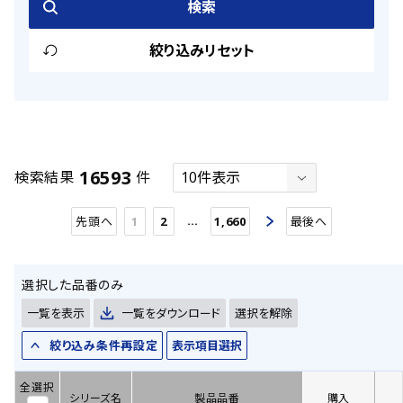
63
検索
(9)
120.00
12.4
17
(313)
(78)
(38)
116
(5)
130.00
12.5
18
(466)
(33)
(7)
絞り込みリセット
6
(6)
140.00
12.7
19
(84)
(25)
(4)
11
(15)
150.00
13.0
20
(514)
(47)
(35)
14
(7)
160.00
13.5
21
(242)
(10)
(25)
15
(18)
170.00
15.0
22
(369)
(41)
(1)
16593
検索結果
件
25
(27)
180.00
16.0
23
(348)
(341)
(21)
42
(24)
…
先頭へ
1
2
1,660
最後へ
200.00
16.5
24
(352)
(22)
(5)
57
(17)
220.00
20.0
25
(1083)
(811)
(28)
216
(5)
選択した品番のみ
230.00
21.0
26
(49)
(22)
(2)
77
(5)
一覧を表示
一覧をダウンロード
選択を解除
240.00
21.5
27
(278)
(28)
(6)
92
(11)
絞り込み条件再設定
表示項目選択
270.00
25.0
28
(1439)
(403)
(27)
151
(5)
300.00
26.0
29
(24)
(4)
(6)
全選択
シリーズ名
製品品番
購入