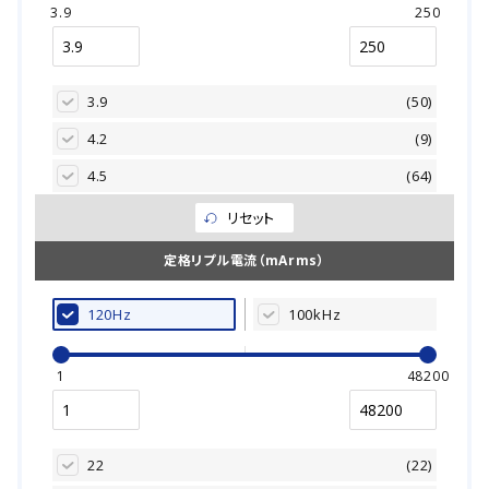
400.0
16.0
(1313)
(1250)
3.9
250
8.20
(17)
420.0
18.0
(1003)
(272)
10.00
(348)
450.0
20.0
(1146)
(389)
12.00
3.9
(48)
(50)
475.0
22.0
(931)
(9)
15.00
4.2
(85)
(9)
500.0
25.0
(387)
(937)
18.00
4.5
(54)
(64)
525.0
30.0
(901)
(44)
22.00
5.0
(499)
(13)
リセット
550.0
35.0
(950)
(37)
27.00
5.2
(99)
(1)
定格リプル電流（mArms）
600.0
40.0
(12)
(14)
33.00
5.4
(564)
(267)
630.0
50.0
(28)
(12)
120Hz
100kHz
39.00
5.5
(120)
(8)
51.0
(509)
47.00
5.7
(656)
(90)
1
48200
63.0
(9)
50.00
5.8
(451)
(1)
63.5
(597)
53.00
6.0
(134)
(1)
76.0
(3)
22
(22)
56.00
6.2
(228)
(68)