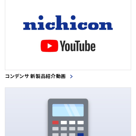
220000.00
162
(44)
(2)
115
(30)
330000.00
170
(38)
(43)
280
(31)
470000.00
180
(32)
(52)
430
(20)
680000.00
190
(26)
(12)
275
(16)
194
(2)
345
(12)
200
(24)
750
(56)
210
(11)
930
(21)
220
(20)
コンデンサ 新製品紹介動画
1100
(78)
230
(21)
810
(25)
234
(2)
360
(15)
240
(10)
630
(10)
250
(26)
700
(40)
256
(1)
1050
(49)
260
(33)