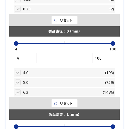
56.0
(32)
0.33
(2)
63.0
(996)
0.47
(22)
リセット
71.0
(33)
1.00
(79)
製品直径 : D（mm）
80.0
(567)
1.50
(8)
100.0
(760)
1.80
(5)
4
100
125.0
(4)
2.20
(116)
160.0
(431)
2.70
(2)
180.0
4.0
(143)
(193)
3.30
(133)
200.0
5.0
(755)
(759)
3.90
(9)
220.0
6.3
(1486)
(159)
4.70
(206)
250.0
8.0
(1929)
(572)
リセット
5.60
(13)
315.0
10.0
(2194)
(101)
製品高さ : L（mm）
6.80
(53)
350.0
12.5
(1244)
(675)
7.50
(4)