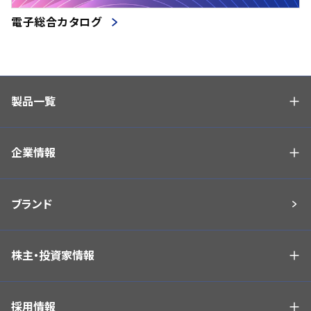
51
(5)
670
(2)
電子総合カタログ
152
(1)
680
(9)
200
(27)
700
(22)
284
(3)
710
(4)
製品一覧
344
(1)
720
(2)
347
(2)
730
(1)
143
(2)
企業情報
740
(2)
188
(1)
750
(6)
190
(34)
760
(24)
ブランド
265
(14)
770
(2)
318
(2)
780
(4)
株主・投資家情報
372
(2)
800
(31)
489
(2)
810
(2)
採用情報