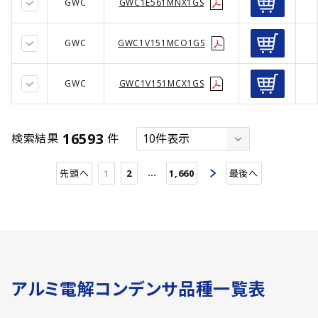
660.00
60.0
43
(27)
(23)
(2)
GWC
GWC1E561MNX1GS
410
(18)
680.00
65.0
44
(457)
(31)
(15)
GWC
GWC1V151MCO1GS
27
(24)
750.00
68.0
45
(12)
(20)
(5)
44
(9)
760.00
70.0
46
(53)
(21)
(2)
GWC
GWC1V151MCX1GS
450
(33)
780.00
75.0
47
(43)
(22)
(2)
16
(22)
820.00
80.0
48
(371)
(231)
(17)
16593
検索結果
件
375
(8)
880.00
85.0
49
(74)
(23)
(4)
8
(10)
910.00
90.0
50
(129)
(17)
(4)
…
先頭へ
1
2
1,660
最後へ
12
(15)
920.00
95.0
51
(74)
(2)
(3)
17
(23)
930.00
100.0
52
(290)
(10)
(2)
32
(11)
950.00
105.0
53
(74)
(3)
(9)
58
(19)
1000.00
110.0
54
(622)
(101)
(13)
アルミ電解コンデンサ品種一覧表
140
(52)
1100.00
115.0
55
(62)
(23)
(9)
170
(27)
1200.00
120.0
56
(365)
(209)
(8)