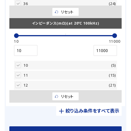
76.2
(615)
36
(24)
60.00
6.7
(118)
(1)
90.0
(603)
リセット
60
(31)
62.00
6.8
(29)
(1)
100.0
(65)
101
インピーダンス(mΩ)(at 20℃ 100kHz)
(3)
65.00
7.0
(130)
(1)
160
(37)
68.00
7.7
(381)
(364)
10
11000
313
(2)
70.00
8.0
(251)
(1)
35
(30)
75.00
8.7
(96)
(2)
141
(3)
78.00
9.0
10
(38)
(1)
(5)
18
(18)
82.00
10.0
11
(1210)
(253)
(15)
30
(54)
85.00
10.5
12
(13)
(21)
(1)
50
(48)
90.00
11.0
13
(870)
(15)
(2)
リセット
81
(5)
95.00
11.5
14
(447)
(20)
(2)
絞り込み条件をすべて表示
254
(4)
100.00
11.7
15
(799)
(23)
(36)
48
(15)
110.00
12.0
16
(108)
(36)
(6)