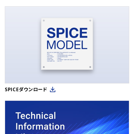
230
(33)
390
(9)
85
(22)
400
(13)
130
(28)
410
(8)
238
(4)
420
(7)
19
(15)
430
(6)
49
(13)
440
(46)
920
(19)
450
(9)
600
(27)
460
(9)
830
(13)
SPICEダウンロード
470
(9)
420
(31)
480
(2)
670
(16)
490
(6)
780
(14)
500
(17)
540
(18)
510
(2)