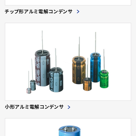
1450
(49)
5000.00
85
(13)
(3)
チップ形アルミ電解コンデンサ
1750
(51)
5100.00
86
(4)
(2)
550
(34)
5600.00
87
(288)
(7)
820
(38)
5900.00
88
(2)
(6)
1350
(50)
6200.00
89
(3)
(2)
1700
(80)
6700.00
90
(41)
(2)
580
(19)
6800.00
91
(388)
(4)
1000
(83)
7300.00
93
(1)
(2)
1550
(62)
7500.00
94
(2)
(4)
520
(15)
7800.00
95
(1)
(5)
740
(21)
小形アルミ電解コンデンサ
8200.00
96
(244)
(5)
370
(27)
9100.00
97
(1)
(3)
680
(24)
10000.00
98
(314)
(10)