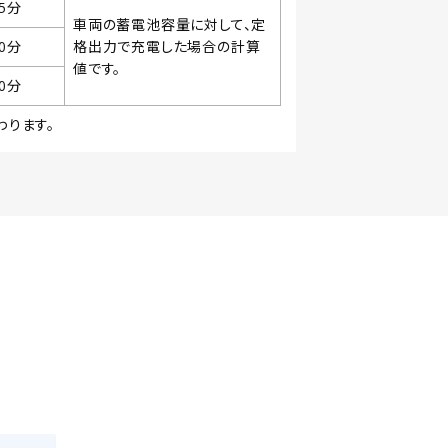
5分
車両の蓄電池容量に対して、定
0分
格出力で充電した場合の計算
値です。
0分
わります。