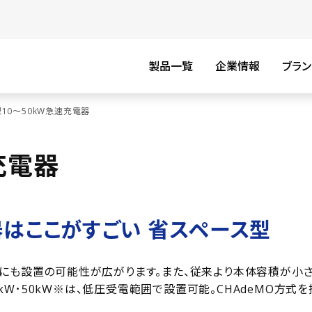
製品一覧
企業情報
ブラン
10～50kW急速充電器
充電器
はここがすごい 省スペース型
ろにも設置の可能性が広がります。また、従来より本体容積が小
35kW･50kW※は、低圧受電範囲で設置可能。CHAdeMO方式を