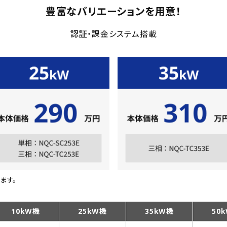
豊富なバリエーションを用意！
認証・課金システム搭載
ます。
10kW機
25kW機
35kW機
50