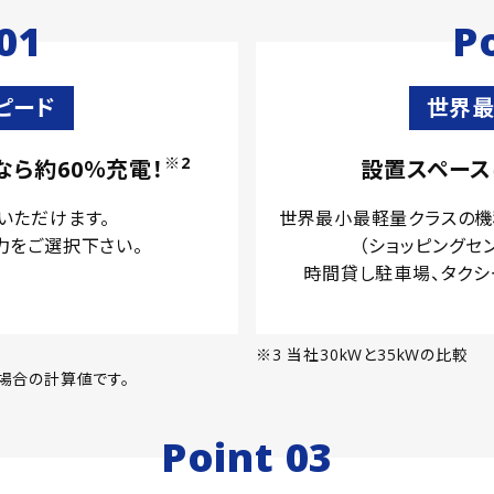
01
P
ピード
世界最
※2
なら
約60％充電！
設置スペー
選択いただけます。
世界最小最軽量クラスの機
力をご選択下さい。
（ショッピングセ
時間貸し駐車場、タクシ
※3 当社30kWと35kWの比較
場合の計算値です。
Point 03