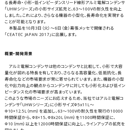
る長寿命・小形・低インピーダンスリード線形アルミ電解コンデンサ
「UHWシリーズ」の小形サイズ拡充と、63～100Vの耐久性を向上
しました。これにより、さらなる機器の小型化、長寿命化を実現する
ことが可能となります。
本製品を10月3日（火）～6日（金）幕張メッセで開催される
「CEATEC JAPAN 2017」に出展します。
概要・開発背景
アルミ電解コンデンサは他のコンデンサと比較して、小形で大容
量化が図れる特長を有しており、さらなる高容量化、低抵抗化、長
寿命化などの市場要求が常に寄せられています。また、機器の小型
化や出力向上の観点からコンデンサに対しても小形化および低イン
ピーダンス化の市場要求が高まっています。
このような市場のニーズにお応えするため、当社ではアルミ電解コ
ンデンサ「UHWシリーズ」に小形サイズΦ5x11L～
Φ10×12.5L（mm）を追加し、63～100Vの耐久性を現行の10000
時間保証から、Φ8×15、Φ8x20L（mm）を11000時間保証に、
Φ10（mm）以上を12000時間保証に向上し、ラインアップの拡充を