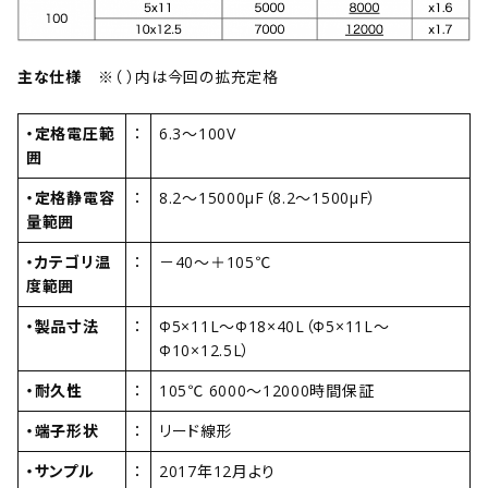
主な仕様
※（ ）内は今回の拡充定格
・定格電圧範
：
6.3～100V
囲
・定格静電容
：
8.2～15000μF（8.2～1500μF）
量範囲
・カテゴリ温
：
－40～＋105℃
度範囲
・製品寸法
：
Φ5×11L～Φ18×40L（Φ5×11L～
Φ10×12.5L）
・耐久性
：
105℃ 6000～12000時間保証
・端子形状
：
リード線形
・サンプル
：
2017年12月より