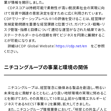
業が情報を開示しました。
CDPスコアは持続可能で柔軟性が高い脱炭素社会の実現に向
けて投資や調達の意思決定を促すために広く利用されています。
CDPでリーダーシップレベル※1の評価を受けることは、経営陣が
気候変動問題を重要な経営課題と位置づけ、ガバナンス・戦略・リ
スク管理・指標と目標について適切な運営がなされた結果であり、
ステークホルダーからの信頼を得てビジネスを円滑に展開するこ
とが可能になります。
詳細はCDP Global Website：
https://cdp.net/en
をご参照
ください。
ニチコングループの事業と環境の関係
ニチコングループは、経営理念に価値ある製品を創造し、明るい
未来社会に貢献するとともに、より良い地球環境の実現に努めるこ
とを掲げており、その具現として10年以上前から環境エネルギービ
ジネスであるNECST事業※2を展開、拡大してきました。
また、ニチコングループ環境憲章において、「地球との共生」「人と