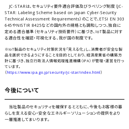
JC-STARは、セキュリティ要件適合評価及びラベリング制度（JC-
STAR: Labeling Scheme based on Japan Cyber-Security
Technical Assessment Requirements）のことで、ETSI EN 303
645やNISTIR 8425などの国内外の規格とも調和しつつ、独自に
定める適合基準（セキュリティ技術要件）に基づき、IoT製品に対す
る適合性を確認・可視化する、我が国の制度です。
※IoT製品のセキュリティ対策状況を「見える化」し、消費者が安全な製
品を選択できるようにすることを目的としており、経済産業省の構築方
針に基づき、独立行政法人情報処理推進機構（IPA）が管理・運営を行っ
ています。
（
https://www.ipa.go.jp/security/jc-star/index.html
）
今後について
当社製品のセキュリティを確保するとともに、今後もお客様の暮
らしを支える安心・安全なエネルギーソリューションの提供をより
一層推進してまいります。