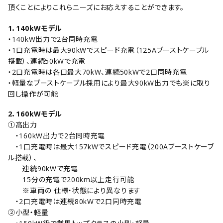
頂くことによりこれらニーズにお応えすることができます。
1．1
40kWモデル
・140kW出力で2台同時充電
・1口充電時は最大90kWでスピード充電（125Aブーストケーブル
搭載）、連続50kWで充電
・2口充電時は各口最大70kW、連続50kWで2口同時充電
・軽量なブーストケーブル採用により最大90kW出力でも楽に取り
回し操作が可能
2．
160kWモデル
①高出力
・160kW出力で2台同時充電
・1口充電時は最大157kWでスピード充電（200Aブーストケーブ
ル搭載）、
連続90kWで充電
15分の充電で200km以上走行可能
※車両の 仕様・状態により異なります
・2口充電時は連続80kWで2口同時充電
②小型・軽量