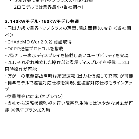
・150kW級で業界トップクラスの小型・軽量
2口モデルでは業界最小（当社調べ）
3．
140kWモデル・160kWモデル共通
・同出力級で業界トップクラスの薄型、着床面積（0.4㎡）＜当社調
べ＞
・CHAdeMO（Ver.2.0.2）認証取得
・OCPP通信プロトコルを搭載
・7型カラー表示ディスプレイを搭載し高いユーザビリティを実現
・2口、それぞれ独立した操作部と表示ディスプレイを搭載し、2口
同時操作が可能
・万が一の電源部故障時は縮退運転（出力を低減して充電）が可能
・標準モデルで塩害対応仕様を実現、重塩害対応仕様もラインアッ
プ
・従量課金に対応（オプション）
・当社から遠隔状態監視を行い障害発生時には速やかな対応が可
能 ※保守プラン加入時