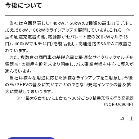
今後について
当社は今回発表した140kW、160kWの2種類の高出力モデルに
加え、50kW、100kWのラインアップを展開しています。これら一体
型の急速充電器の他、電源部がセパレート型の200kWマルチ（6
口）、400kWマルチ（4口）を製品化し、高速道路のSA/PAに設置さ
れています。
また、複数台の商用車の基礎充電に最適なサイクリックマルチ充
電器
※1
の量産を昨年末より開始し、バス事業者様を中心に導入が
進んでいます。
当社は様々な用途に応じた多様なラインアップをご用意し、今後
のEV/PHEVの普及に欠かすことのできない充電インフラの普及拡
大に貢献してまいります。
※1：最大６台のEVに１台15～30分ごとの輪番充電を行う充電器
（NQR-UC904P）
以 上