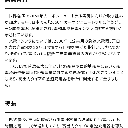
世界各国で2050年カーボンニュートラル実現に向けた取り組み
が加速する中、日本でも「2050年カーボンニュートラルに伴うグリ
ーン成長戦略」が策定され、電動車や充電インフラに関する方針が
示されています。
充電インフラについては、2030年に公共用の急速充電器3万口
を含む充電器を30万口設置する目標を掲げた指針が示されてお
り、その中で、高出力化、複数口充電器設置の方針が打ち出されて
います。
また、EVの普及拡大に伴い、経路充電や目的地充電において充
電渋滞や充電時間・充電量に対する課題が顕在化してきていること
もあり、高出力タイプの急速充電器を新たに開発するに至りまし
た。
特長
EVの普及、車両に搭載される電池容量の増加に伴い高出力、短
時間充電ニーズが増加しており、高出力タイプの急速充電器を導入