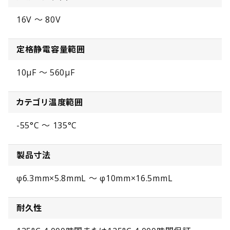
16V ～ 80V
定格静電容量範囲
10µF ～ 560µF
カテゴリ温度範囲
-55°C ～ 135°C
製品寸法
φ6.3mm×5.8mmL ～ φ10mm×16.5mmL
耐久性