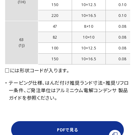
(1H)
150
10×12.5
0.10
220
10×16.5
0.10
47
8×10
0.08
82
10×10
0.08
63
(1J)
100
10×12.5
0.08
150
10×16.5
0.08
□には形状コードが入ります。
・ テーピング仕様、はんだ付け推奨ランド寸法・推奨リフロ
ー条件、ご発注単位はアルミニウム電解コンデンサ 製品
ガイドを参照ください。
PDFで見る