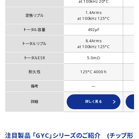
at 100kHz 20°C
1.4Arms
定格リプル
at 100kHz 125°C
a
トータル容量
492µF
8.4Arms
トータルリプル
at 100kHz 125°C
a
トータルESR
5.0mΩ
耐久性
125°C 4000 h
備考
—
詳細
詳しく見る
注目製品 「GYC」シリーズのご紹介 (チップ形