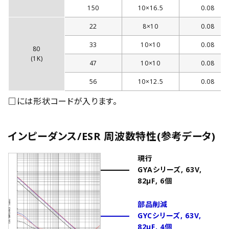
150
10×16.5
0.08
22
8×10
0.08
33
10×10
0.08
80
(1K)
47
10×10
0.08
56
10×12.5
0.08
□には形状コードが入ります。
インピーダンス/ESR 周波数特性(参考データ)
現行
GYAシリーズ, 63V,
82μF, 6個
部品削減
GYCシリーズ, 63V,
82μF, 4個