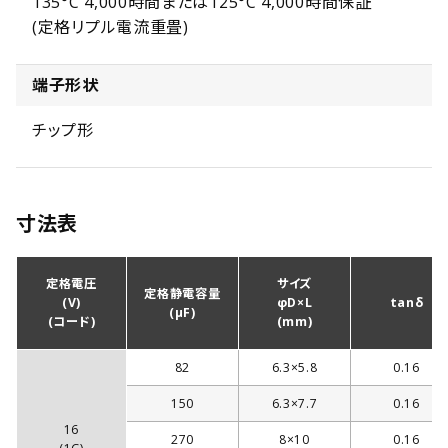
135°C 4,000時間または125°C 4,000時間保証
(定格リプル電流重畳)
端子形状
チップ形
寸法表
定格電圧
サイズ
定格静電容量
(V)
φD×L
tanδ
(µF)
(コード)
(mm)
82
6.3×5.8
0.16
150
6.3×7.7
0.16
16
270
8×10
0.16