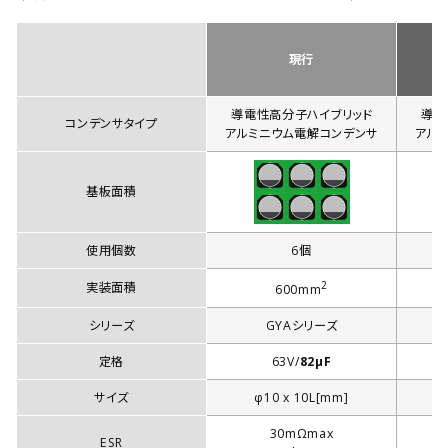
現行
導電性高分子ハイブリッド
導電
コンデンサタイプ
アルミニウム電解コンデンサ
アル
基板面積
使用個数
6個
2
実装面積
600mm
シリーズ
GYAシリーズ
定格
63V/
82µF
サイズ
φ10 x 10L[mm]
30mΩmax
ESR