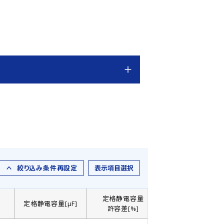
絞り込み条件再設定
表示項目選択
定格静電容量
]
定格静電容量[µF]
製品直径： D[㎜]
許容差[%]