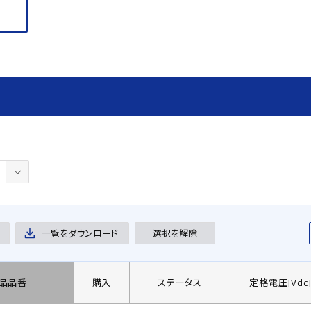
一覧をダウンロード
選択を解除
品品番
購入
ステータス
定格電圧[Vdc