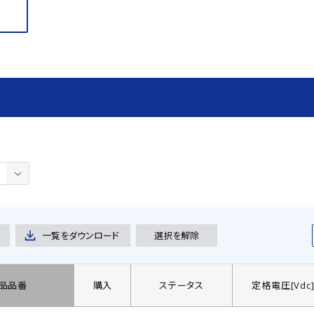
一覧をダウンロード
選択を解除
品品番
購入
ステータス
定格電圧[Vdc