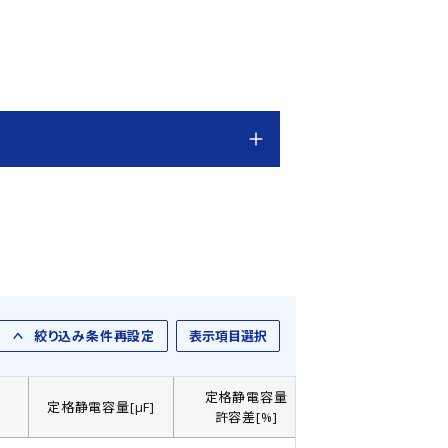
絞り込み条件再設定
表示項目選択
定格静電容量
]
定格静電容量[µF]
製品直径： D[㎜]
許容差[%]