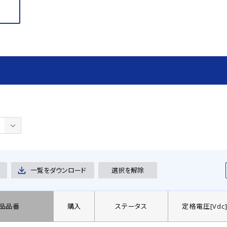
一覧をダウンロード
選択を解除
品品番
購入
ステータス
定格電圧[Vdc