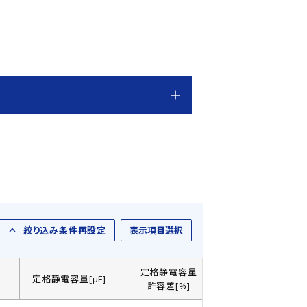
絞り込み条件再設定
表示項目選択
定格静電容量
]
定格静電容量[µF]
製品直径： D[㎜]
許容差[%]