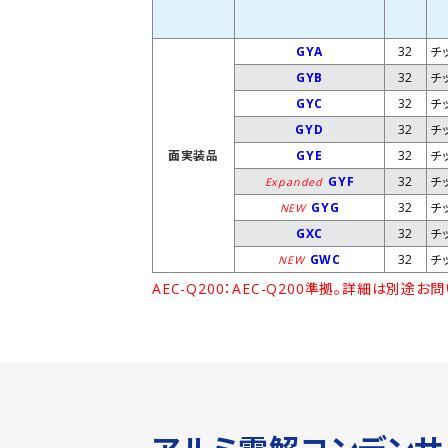
GYA
32
チ
GYB
32
チ
GYC
32
チ
GYD
32
チ
面実装品
GYE
32
チ
GYF
32
チ
Expanded
GYG
32
チ
NEW
GXC
32
チ
GWC
32
チ
NEW
AEC-Q200：AEC-Q200準拠。詳細は別途お