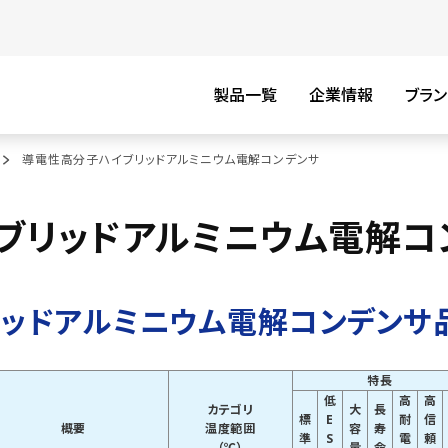
製品一覧
企業情報
ブラン
導電性高分子ハイブリッドアルミニウム電解コンデンサ
ブリッドアルミニウム電解コ
ッドアルミニウム電解コンデンサ
特長
低
高
高
カテゴリ
大
長
標
E
耐
信
概要
温度範囲
容
寿
準
S
電
頼
（℃）
量
命