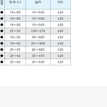
（V.D.C.）
（µF）
（％）
●
16～80
10～560
±20
●
16～80
10～560
±20
●
16～80
10～560
±20
●
25～35
100～270
±20
●
16～63
56～680
±20
●
16～63
33～1800
±20
●
25～35
82～680
±20
●
25～63
33～470
±20
●
25～63
47～560
±20