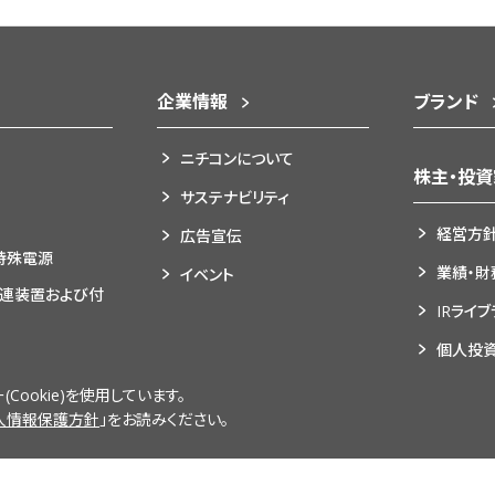
企業情報
ブランド
ニチコンについて
株主・投
サステナビリティ
経営方
広告宣伝
特殊電源
業績・財
イベント
関連装置および付
IRライ
個人投
株式情
ookie)を使用しています。
人情報保護方針
」をお読みください。
ー
個人情報保護方針
脆弱性情報開示ポリシー
サイト