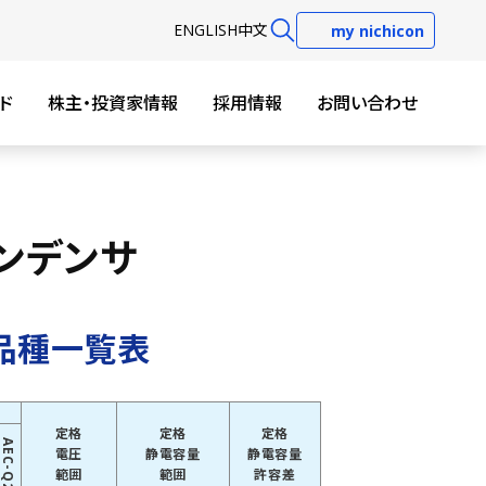
EN
GLISH
中文
my nichicon
ド
株主・投資家情報
採用情報
お問い合わせ
ンデンサ
品種一覧表
定格
定格
定格
AEC-Q200
電圧
静電容量
静電容量
範囲
範囲
許容差