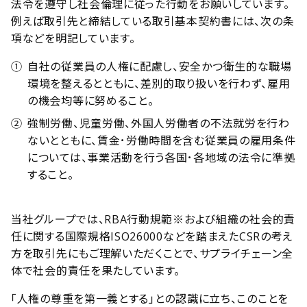
法令を遵守し社会倫理に従った行動をお願いしています。
例えば取引先と締結している取引基本契約書には、次の条
項などを明記しています。
①
自社の従業員の人権に配慮し、安全かつ衛生的な職場
環境を整えるとともに、差別的取り扱いを行わず、雇用
の機会均等に努めること。
②
強制労働、児童労働、外国人労働者の不法就労を行わ
ないとともに、賃金･労働時間を含む従業員の雇用条件
については、事業活動を行う各国･各地域の法令に準拠
すること。
当社グループでは、RBA行動規範※および組織の社会的責
任に関する国際規格ISO26000などを踏まえたCSRの考え
方を取引先にもご理解いただくことで、サプライチェーン全
体で社会的責任を果たしています。
「人権の尊重を第一義とする」との認識に立ち、このことを