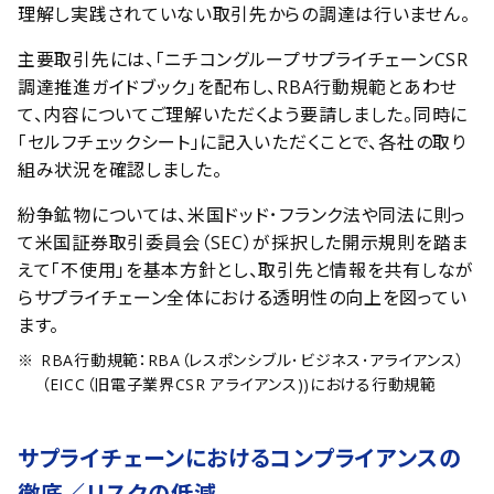
理解し実践されていない取引先からの調達は行いません。
主要取引先には、「ニチコングループサプライチェーンCSR
調達推進ガイドブック」を配布し、RBA行動規範とあわせ
て、内容についてご理解いただくよう要請しました。同時に
「セルフチェックシート」に記入いただくことで、各社の取り
組み状況を確認しました。
紛争鉱物については、米国ドッド･フランク法や同法に則っ
て米国証券取引委員会（SEC）が採択した開示規則を踏ま
えて「不使用」を基本方針とし、取引先と情報を共有しなが
らサプライチェーン全体における透明性の向上を図ってい
ます。
RBA行動規範：RBA（レスポンシブル･ビジネス･アライアンス）
（EICC（旧電子業界CSR アライアンス))における行動規範
サプライチェーンにおけるコンプライアンスの
徹底／リスクの低減