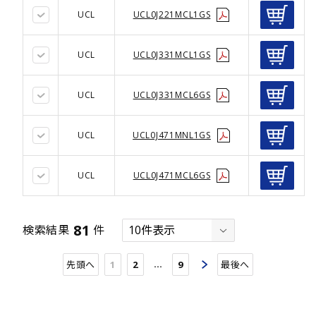
UCL
UCL0J221MCL1GS
UCL
UCL0J331MCL1GS
UCL
UCL0J331MCL6GS
UCL
UCL0J471MNL1GS
UCL
UCL0J471MCL6GS
81
検索結果
件
…
先頭へ
1
2
9
最後へ