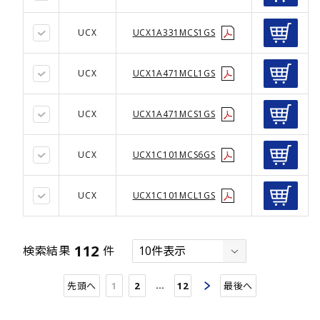
UCX
UCX1A331MCS1GS
UCX
UCX1A471MCL1GS
UCX
UCX1A471MCS1GS
UCX
UCX1C101MCS6GS
UCX
UCX1C101MCL1GS
112
検索結果
件
…
先頭へ
1
2
12
最後へ