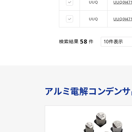
UUQ
UUQ0J47
UUQ
UUQ0J47
58
検索結果
件
アルミ電解コンデン