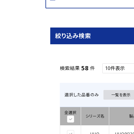
絞り込み検索
58
検索結果
件
選択した品番のみ
一覧を表示
全選択
シリーズ名
製
UUQ
UUQ0J22