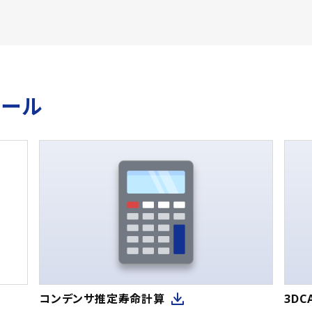
ツール
コンデンサ推定寿命計算
3D