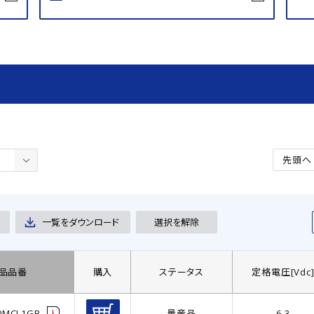
先頭へ
一覧をダウンロード
選択を解除
品品番
購入
ステータス
定格電圧[Vdc
0MCL1GB
量産品
6.3