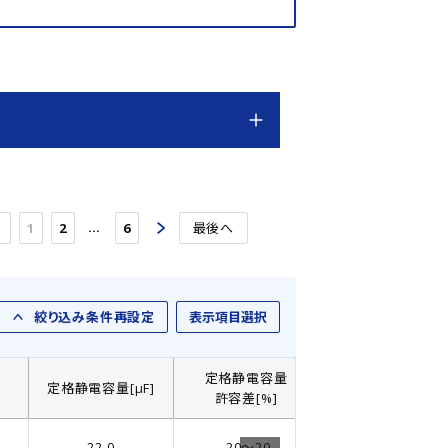
…
1
2
6
最後へ
絞り込み条件再設定
表示項目選択
定格静電容量
]
定格静電容量[µF]
製品直径： D[㎜]
許容差[%]
22.0
-20～20
4.0