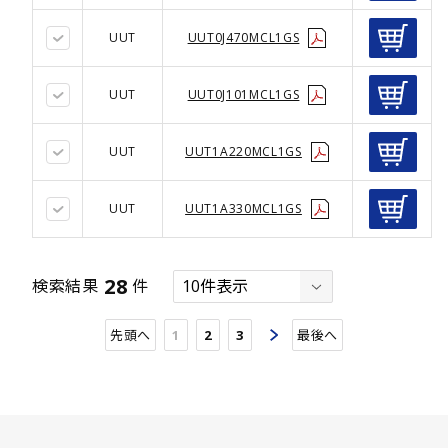
UUT
UUT0J470MCL1GS
UUT
UUT0J101MCL1GS
UUT
UUT1A220MCL1GS
UUT
UUT1A330MCL1GS
28
検索結果
件
先頭へ
1
2
3
最後へ