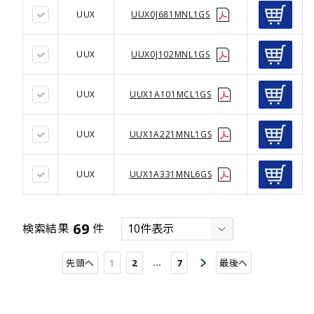
UUX
UUX0J681MNL1GS
UUX
UUX0J102MNL1GS
UUX
UUX1A101MCL1GS
UUX
UUX1A221MNL1GS
UUX
UUX1A331MNL6GS
69
検索結果
件
…
先頭へ
1
2
7
最後へ