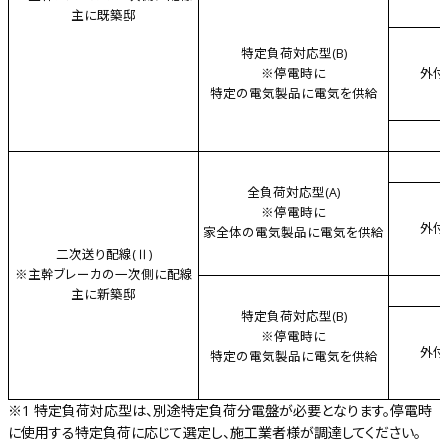
主に既築邸
特定負荷対応型(B)
※停電時に
外付
特定の電気製品に電気を供給
全負荷対応型(A)
※停電時に
外付
家全体の電気製品に電気を供給
二次送り配線(Ⅱ)
※主幹ブレーカの一次側に配線
主に新築邸
特定負荷対応型(B)
※停電時に
外付
特定の電気製品に電気を供給
※1 特定負荷対応型は、別途特定負荷分電盤が必要となります。停電時
に使用する特定負荷に応じて選定し、施工業者様が調達してください。