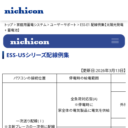
トップ >
家庭用蓄電システム >
ユーザーサポート >
ESS-E1 配線例集【太陽光発電
+ 蓄電池】
ESS-U5シリーズ配線例集
【更新日:2026年3月13日】
パワコンの接続位置
停電時の給電範囲
全負荷対応型(A)
※停電時に
外付
家全体の電気製品に電気を供給
一次送り配線(Ⅰ)
※主幹ブレーカの一次側に配線