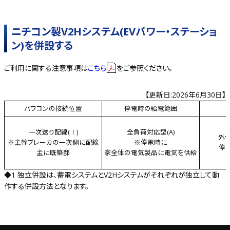
ニチコン製V2Hシステム(EVパワー・ステーショ
ン)を併設する
ご利用に関する注意事項は
こちら
をご参照ください。
【更新日:2026年6月30日】
パワコンの接続位置
停電時の給電範囲
一次送り配線(Ⅰ)
全負荷対応型(A)
外付
※主幹ブレーカの一次側に配線
※停電時に
停
主に既築邸
家全体の電気製品に電気を供給
◆1 独立併設は、蓄電システムとV2Hシステムがそれぞれが独立して動
作する併設方法となります。