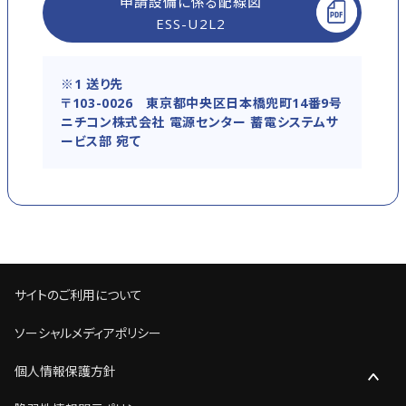
申請設備に係る配線図
ESS-U2L2
※1 送り先
〒103-0026 東京都中央区日本橋兜町14番9号
ニチコン株式会社 電源センター 蓄電システムサ
ービス部 宛て
サイトのご利用について
ソーシャルメディアポリシー
個人情報保護方針